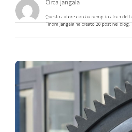
Circa
jangala
Salta
al
CHI SIAMO
PRODUZIONE E QUALITÀ
Questo autore non ha riempito alcun detta
contenuto
Finora jangala ha creato 28 post nel blog.