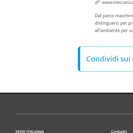
www.meccanic
Dal parco macchine
distinguersi per p
all’ambiente per sod
Condividi sui 
SEDE ITALIANA
Contatti