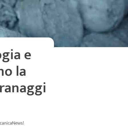
ogia e
no la
granaggi
ccanicaNews!