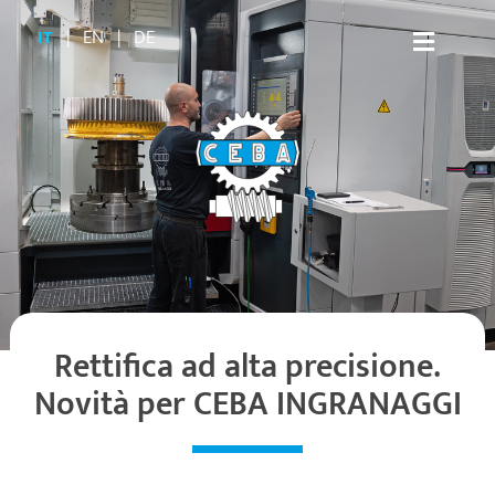
Salta
IT
|
EN
|
DE
al
Toggle
contenuto
Naviga
Home
Produzione
Parco macchine
Chi siamo
Rettifica ad alta precisione.
Novità per CEBA INGRANAGGI
Certificazioni
Sostenibilità